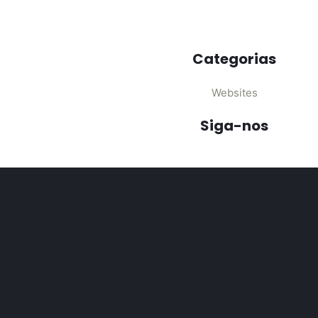
ge: qual escolher?
 essenciais para potencializar negócios, seja você...
Categorias
websites em 2023
Websites
ra o usuário seguindo nosso...
Siga-nos