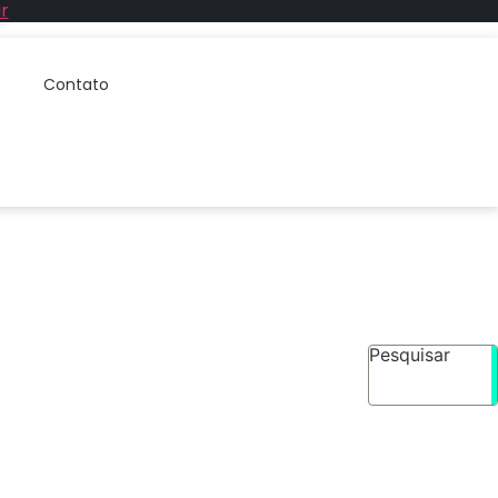
r
Contato
Pesquisar
s
cial para profissionais da saúde que desejam...