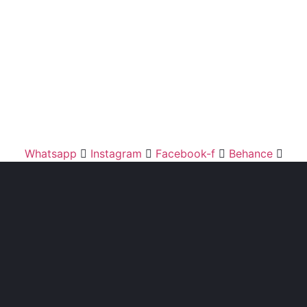
e mudar TUDO!
Site Institucional ou Landing Pa
resas que buscam...
No universo digital, ferramentas digitais são
Saiba mais
Guia completo de usabilidade de 
is que desejam...
Torne seu website mais eficiente e amigável pa
Saiba mais
Whatsapp
Instagram
Facebook-f
Behance