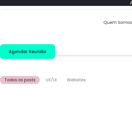
Quem Somos
Agendar Reunião
Todos os posts
UX/UI
Websites
Landing page para advogados
Atualmente, a presença digital é indispensável para advogados 
Saiba mais