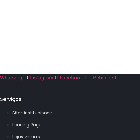
Marketing de Conteúdo: a estratégia que pod
O marketing de conteúdo é uma estratégia essencial para emp
Saiba mais
Quanto custa ter um website em 2024?
Ter um website se tornou essencial para empresas e profissiona
Saiba mais
Whatsapp
Instagram
Facebook-f
Behance
Serviços
Sites institucionais
Landing Pages
Lojas virtuais