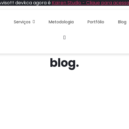
Aviso!!! devkca agora é
Kairen Studio - Clique para acessa
Serviços
Metodologia
Portfólio
Blog
blog.
Landing page para médico
que desejam atrair mais...
Atualmente, a presença online é essen
Saiba mais